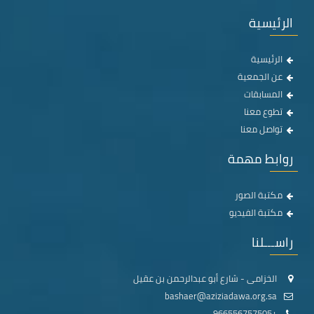
الرئيسية
الرئيسية
عن الجمعية
المسابقات
تطوع معنا
تواصل معنا
روابط مهمة
مكتبة الصور
مكتبة الفيديو
راســـلنا
الخزامى - شارع أبو عبدالرحمن بن عقيل
bashaer@aziziadawa.org.sa
+966556757505