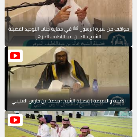
مواقف من سيرة الرسول ﷺ في حماية جناب التوحيد لفضيلة
الشيخ خالد بن عبداللطيف المزهر
الغيبة والنميمة | فضيلة الشيخ : مدعث بن فارس العتيبي