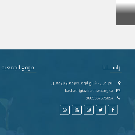
راســـلنا
موقع الجمعية
الخزامى - شارع أبو عبدالرحمن بن عقيل
bashaer@aziziadawa.org.sa
+966556757505