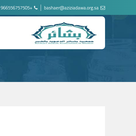
+966556757505
bashaer@aziziadawa.org.sa