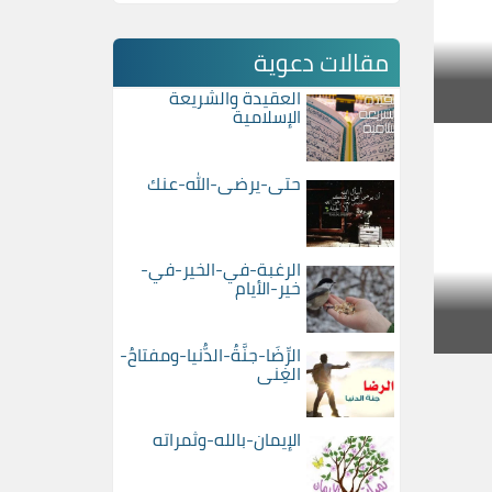
مقالات دعوية
العقيدة والشريعة
الإسلامية
حتى-يرضى-الله-عنك
الرغبة-في-الخير-في-
خير-الأيام
الرِّضَا-جنَّةُ-الدُّنيا-ومفتاحُ-
الغِنى
الإيمان-بالله-وثمراته