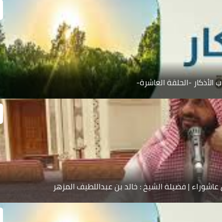
ب الأذكار -الحلقة العاشرة-
اشوراء | فضيلة الشيخ : خالد بن عبداللطيف المزهر