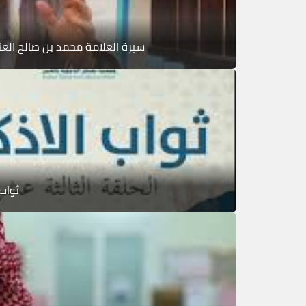
سيرة العلامة محمد بن صالح العث
ثواب 