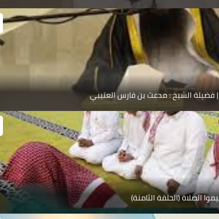
| فضيلة الشيخ : مدعث بن فارس العتيبي
يموا الصلاة (الحلقة الثامنة)