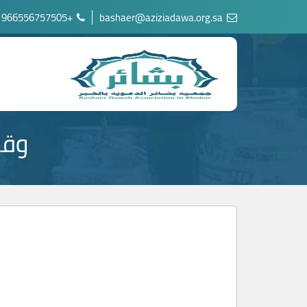
+966556757505
bashaer@aziziadawa.org.sa
وقف