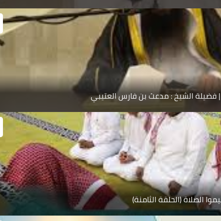
| فضيلة الشيخ : مدعث بن فارس العتيبي
يموا الصلاة (الحلقة الثامنة)