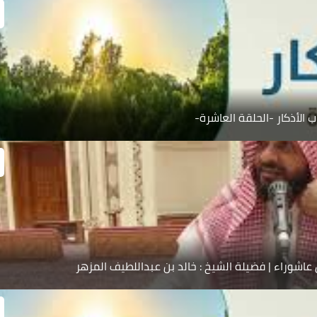
ب الأذكار -الحلقة العاشرة-
اشوراء | فضيلة الشيخ : خالد بن عبداللطيف المزهر