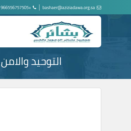
+966556757505
bashaer@aziziadawa.org.sa
التوحيد والامن