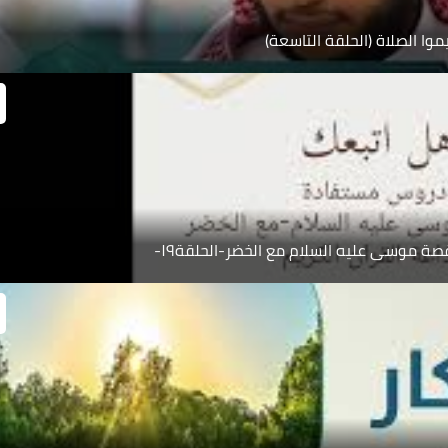
موا الصلاة (الحلقة التاسعة)
 موسى عليه السلام مع الخضر-الحلقة١٩-