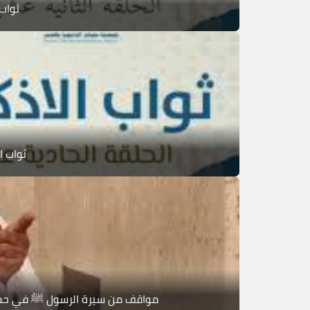
ثواب 
ثواب ا
مواقف من سيرة الرسول ﷺ في حماية