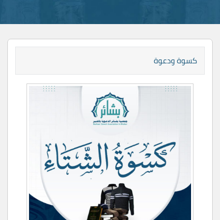
كسوة ودعوة