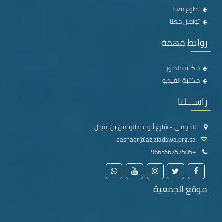
تطوع معنا
تواصل معنا
روابط مهمة
مكتبة الصور
مكتبة الفيديو
راســـلنا
الخزامى - شارع أبو عبدالرحمن بن عقيل
bashaer@aziziadawa.org.sa
+966556757505
موقع الجمعية