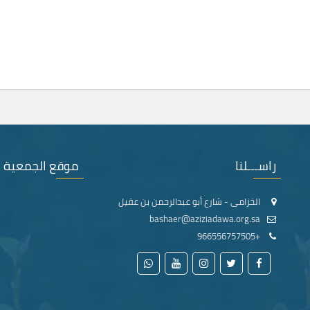
راســـلنا
موقع الجمعية
الخزامى - شارع أبو عبدالرحمن بن عقيل
bashaer@aziziadawa.org.sa
+966556757505