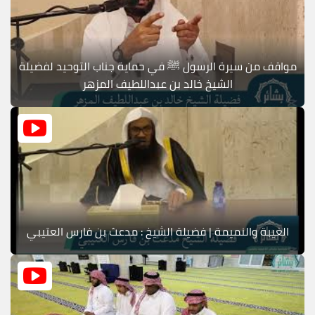
مواقف من سيرة الرسول ﷺ في حماية جناب التوحيد لفضيلة
الشيخ خالد بن عبداللطيف المزهر
الغيبة والنميمة | فضيلة الشيخ : مدعث بن فارس العتيبي