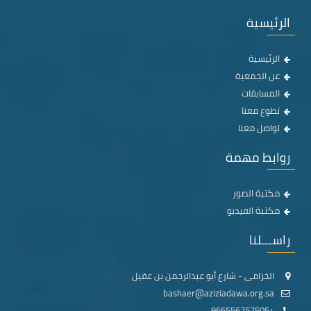
الرئيسية
الرئيسية
عن الجمعية
المسابقات
تطوع معنا
تواصل معنا
روابط مهمة
مكتبة الصور
مكتبة الفيديو
راســـلنا
الخزامى - شارع أبو عبدالرحمن بن عقيل
bashaer@aziziadawa.org.sa
+966556757505