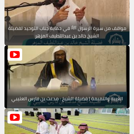
مواقف من سيرة الرسول ﷺ في حماية جناب التوحيد لفضيلة
الشيخ خالد بن عبداللطيف المزهر
الغيبة والنميمة | فضيلة الشيخ : مدعث بن فارس العتيبي