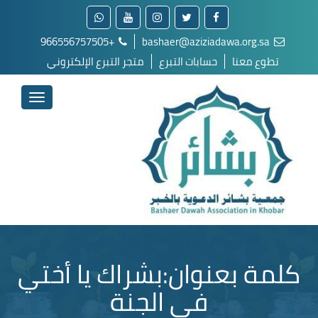
+966556757505
bashaer@aziziadawa.org.sa
تطوع معنا
حسابات التبرع
متجر التبرع الإلكتروني
كلمة بعنوان:بشراك يا أختي
في الجنة