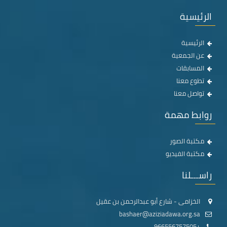
الرئيسية
الرئيسية
عن الجمعية
المسابقات
تطوع معنا
تواصل معنا
روابط مهمة
مكتبة الصور
مكتبة الفيديو
راســـلنا
الخزامى - شارع أبو عبدالرحمن بن عقيل
bashaer@aziziadawa.org.sa
+966556757505