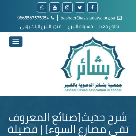
+966556757505
bashaer@aziziadawa.org.sa
تطوع معنا
حسابات التبرع
متجر التبرع الإلكتروني
شرح حديث[صنائع المعروف
تقي مصارع السوء] | فضيلة