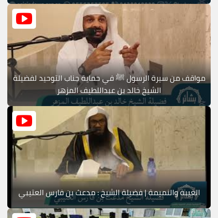
مواقف من سيرة الرسول ﷺ في حماية جناب التوحيد لفضيلة
الشيخ خالد بن عبداللطيف المزهر
الغيبة والنميمة | فضيلة الشيخ : مدعث بن فارس العتيبي