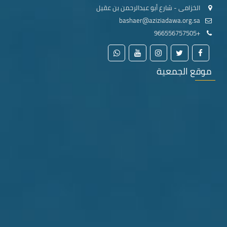
الخزامى - شارع أبو عبدالرحمن بن عقيل
bashaer@aziziadawa.org.sa
+966556757505
موقع الجمعية