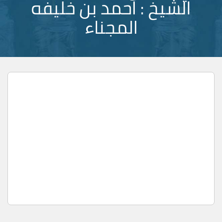
الشيخ : احمد بن خليفه
المجناء