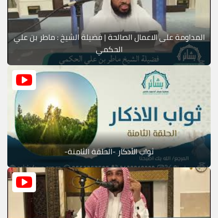
المداومة على الاعمال الصالحة | فضيلة الشيخ : ماطر بن علي
الحكمي
ثواب الأذكار -الحلقة الثامنة-