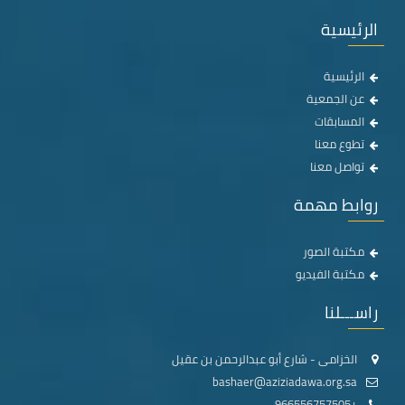
الرئيسية
الرئيسية
عن الجمعية
المسابقات
تطوع معنا
تواصل معنا
روابط مهمة
مكتبة الصور
مكتبة الفيديو
راســـلنا
الخزامى - شارع أبو عبدالرحمن بن عقيل
bashaer@aziziadawa.org.sa
+966556757505