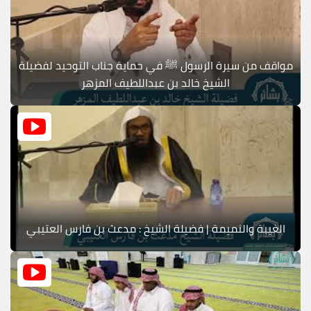
مواقف من سيرة الرسول ﷺ في حماية جناب التوحيد لفضيلة
الشيخ خالد بن عبداللطيف المزهر
الغيبة والنميمة | فضيلة الشيخ : مدعث بن فارس العتيبي