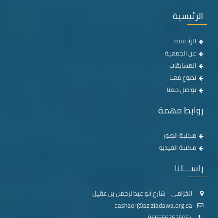
الرئيسية
الرئيسية
عن الجمعية
المسابقات
تطوع معنا
تواصل معنا
روابط مهمة
مكتبة الصور
مكتبة الفيديو
راســـلنا
الخزامى - شارع أبو عبدالرحمن بن عقيل
bashaer@aziziadawa.org.sa
+966556757505