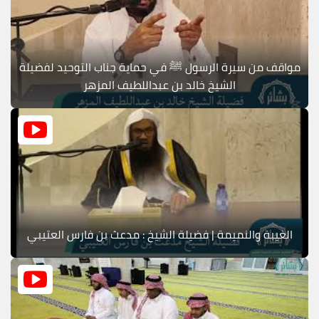
مواقف من سيرة الرسول ﷺ في حماية جناب التوحيد لفضيلة
الشيخ خالد بن عبداللطيف المزهر
الغيبة والنميمة | فضيلة الشيخ : مدعث بن فارس العتيبي