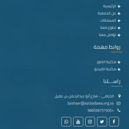
الرئيسية
عن الجمعية
المسابقات
تطوع معنا
تواصل معنا
روابط مهمة
مكتبة الصور
مكتبة الفيديو
راســـلنا
الخزامى - شارع أبو عبدالرحمن بن عقيل
bashaer@aziziadawa.org.sa
+966556757505