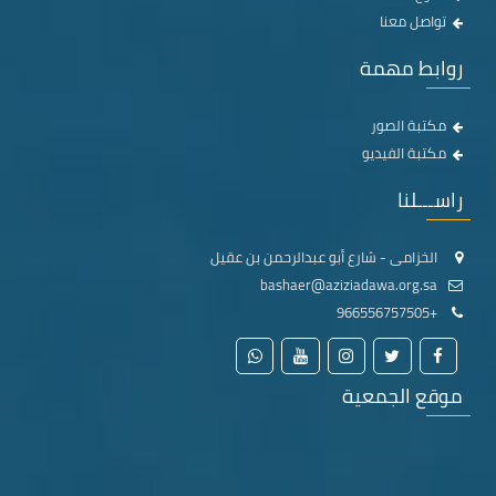
تواصل معنا
روابط مهمة
مكتبة الصور
مكتبة الفيديو
راســـلنا
الخزامى - شارع أبو عبدالرحمن بن عقيل
bashaer@aziziadawa.org.sa
+966556757505
موقع الجمعية